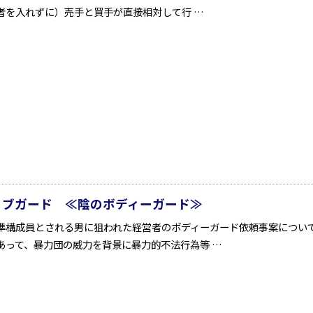
者を入れずに）売手と買手が直接相対して行 …
ィブガード ≪陰のボディーガード≫
準構成員とされる男に狙われた経営者のボディーガード依頼事案につい
あって、暴力団の威力を背景に暴力的不法行為等 …