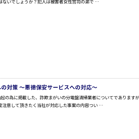
はないでしょうか？犯人は被害者女性宮司の弟で …
への対策 ～悪徳保安サービスへの対応～
喚起の為に掲載した、詐欺まがいの分電盤清掃業者についてであります
度注意して頂きたく当社が対応した事案の内容つい …