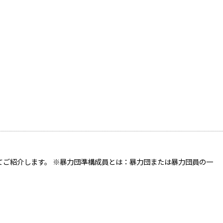
てご紹介します。 ※暴力団準構成員とは：暴力団または暴力団員の一