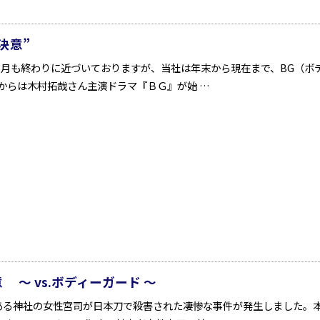
決意”
1月も終わりに近づいておりますが、当社は年末から現在まで、BG（ボ
）からは木村拓哉さん主演ドラマ『ＢＧ』が始 …
 ～ vs.ボディーガード ～
緒ある神社の女性宮司が日本刀で殺害された凄惨な事件が発生しました。