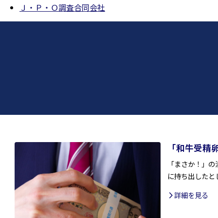
Ｊ・Ｐ・Ｏ調査合同会社
「和牛受精
「まさか！」の
に持ち出したと
詳細を見る