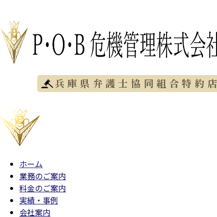
コ
ン
テ
ン
ツ
に
ス
兵庫県弁護士協同組合特約
キ
ッ
プ
ホーム
業務のご案内
料金のご案内
実績・事例
会社案内