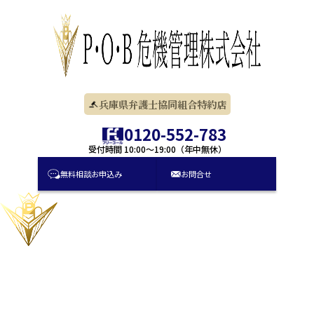
コ
ン
テ
ン
ツ
に
兵庫県弁護士協同組合特約店
ス
キ
0120-552-783
ッ
受付時間 10:00〜19:00（年中無休）
プ
無料相談
お申込み
お問合せ
業務のご案内