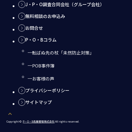
J・P・O調査合同会社
（グループ会社）
無料相談のお申込み
お問合せ
P・O・Bコラム
転ばぬ先の杖「未然防止対策」
POB事件簿
お客様の声
プライバシーポリシー
サイトマップ
expand_less
Copyright ©
P・O・B危機管理株式会社
All rights reserved.